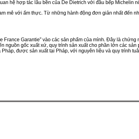
uan hệ hợp tác lâu bền của De Dietrich với đầu bếp Michelin nổ
am mê với ẩm thực. Từ những hành động đơn giản nhất đến nhữn
gine France Garantie” vào các sản phẩm của mình. Ðây là chứ
 đến nguồn gốc xuất xứ, quy trình sản xuất cho phần lớn các sả
 Pháp, được sản xuất tại Pháp, với nguyên liệu và quy trình tu