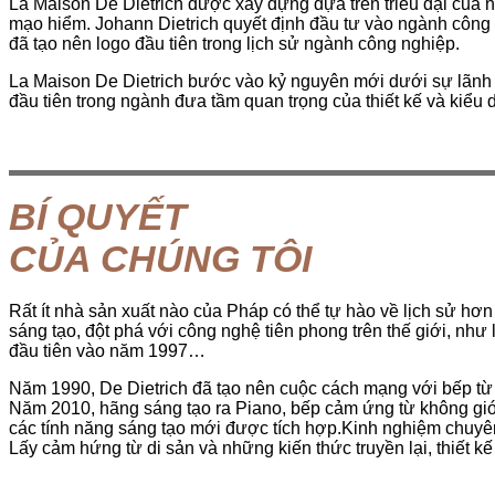
La Maison De Dietrich được xây dựng dựa trên triều đại của 
mạo hiểm. Johann Dietrich quyết định đầu tư vào ngành công
đã tạo nên logo đầu tiên trong lịch sử ngành công nghiệp.
La Maison De Dietrich bước vào kỷ nguyên mới dưới sự lãnh đ
đầu tiên trong ngành đưa tầm quan trọng của thiết kế và kiểu
BÍ QUYẾT
CỦA CHÚNG TÔI
Rất ít nhà sản xuất nào của Pháp có thể tự hào về lịch sử hơn
sáng tạo, đột phá với công nghệ tiên phong trên thế giới, nh
đầu tiên vào năm 1997…
Năm 1990, De Dietrich đã tạo nên cuộc cách mạng với bếp t
Năm 2010, hãng sáng tạo ra Piano, bếp cảm ứng từ không giớ
các tính năng sáng tạo mới được tích hợp.Kinh nghiệm chuy
Lấy cảm hứng từ di sản và những kiến thức truyền lại, thiết