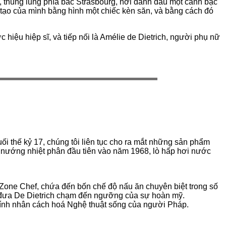
, thung lũng phía bắc Strasbourg, nơi đánh dấu một canh bạc
tạo của mình bằng hình một chiếc kèn săn, và bằng cách đó
iệu hiệp sĩ, và tiếp nối là Amélie de Dietrich, người phụ nữ
ối thế kỷ 17, chúng tôi liên tục cho ra mắt những sản phẩm
lò nướng nhiệt phân đầu tiên vào năm 1968, lò hấp hơi nước
Zone Chef, chứa đến bốn chế độ nấu ăn chuyên biệt trong số
c đưa De Dietrich chạm đến ngưỡng của sự hoàn mỹ.
 tính nhân cách hoá Nghệ thuật sống của người Pháp.