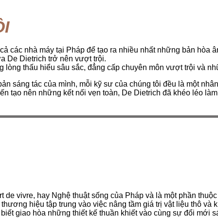
I
t cả các nhà máy tại Pháp để tạo ra nhiều nhất những bản hòa â
 De Dietrich trở nên vượt trội.
 lòng thấu hiểu sâu sắc, đẳng cấp chuyên môn vượt trội và nhữn
n sáng tác của mình, mỗi kỹ sư của chúng tôi đều là một nhâ
ến tạo nên những kết nối vẹn toàn, De Dietrich đã khéo léo làm 
t de vivre, hay Nghệ thuật sống của Pháp và là một phần thuộc
hương hiệu tập trung vào việc nâng tầm giá trị vật liệu thô v
iết giao hòa những thiết kế thuần khiết vào cùng sự đổi mới s