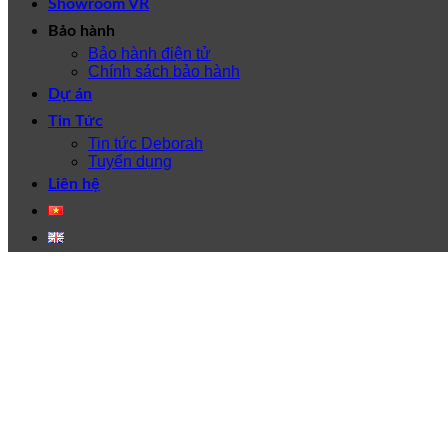
Showroom VR
Bảo hành
Bảo hành điện tử
Chính sách bảo hành
Dự án
Tin Tức
Tin tức Deborah
Tuyển dụng
Liên hệ