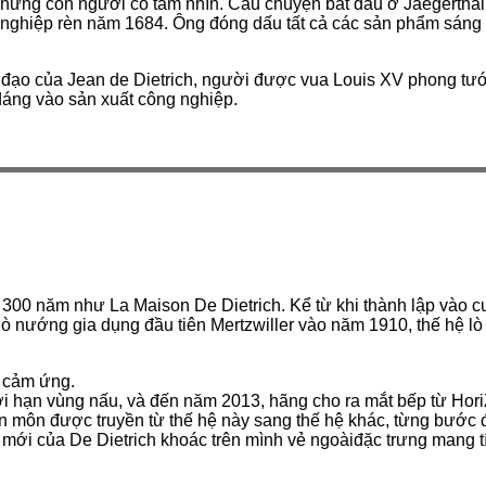
những con người có tầm nhìn. Câu chuyện bắt đầu ở Jaegerthal
 nghiệp rèn năm 1684. Ông đóng dấu tất cả các sản phẩm sáng 
ạo của Jean de Dietrich, người được vua Louis XV phong tước h
 dáng vào sản xuất công nghiệp.
 300 năm như La Maison De Dietrich. Kể từ khi thành lập vào cu
ư lò nướng gia dụng đầu tiên Mertzwiller vào năm 1910, thế hệ 
ừ cảm ứng.
i hạn vùng nấu, và đến năm 2013, hãng cho ra mắt bếp từ Hori
ên môn được truyền từ thế hệ này sang thế hệ khác, từng bướ
 kế mới của De Dietrich khoác trên mình vẻ ngoàiđặc trưng mang