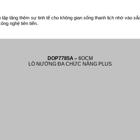
ưu tập tăng thêm sự tinh tế cho không gian sống thanh lịch nhờ vào sắ
ông nghệ tiên tiến.
DOP7785A –
6OCM
LÒ NƯỚNG ĐA CHỨC NĂNG PLUS