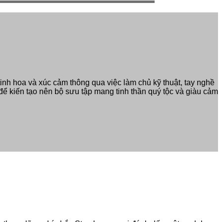
inh hoa và xúc cảm thông qua việc làm chủ kỹ thuật, tay nghề
h để kiến tạo nên bộ sưu tập mang tinh thần quý tộc và giàu cảm