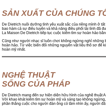
SẢN XUẤT CỦA CHÚNG TÔ
De Dietrich nuôi dưỡng tình yêu xuất sắc của riêng mình ở tấ
bao hàm cả sự điêu luyện và khả năng điều phối tài tình đã đưa
La Maison De Dietrich tiếp tục cuộc kiếm tìm sự hoàn hảo bằng
Cũng như người nhạc sĩ luôn chơi không ngừng nghỉ những bả
hoàn hảo. Từ việc biến đổi những nguyên vật liệu thô sơ để ki
hoàn mỹ nhất.
NGHỆ THUẬT
SỐNG CỦA PHÁP
De Dietrich mang đến sự hiện diện hữu hình của nghệ thuật Ar
Với khao khát kiếm tìm sự hoàn mỹ và sáng tạo không ngừng, t
phần thắng cuộc cho người đàn ông có tầm nhìn ấy, người đã b