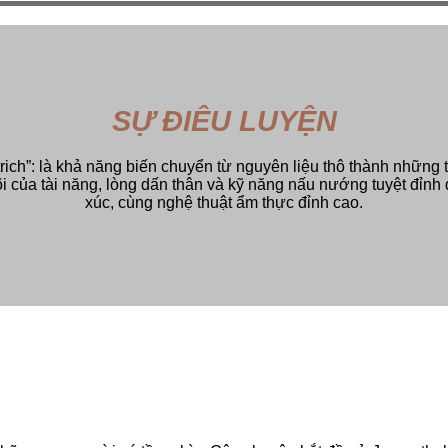
SỰ ĐIÊU LUYỆN
rich”: là khả năng biến chuyển từ nguyên liệu thô thành những t
ốt lõi của tài năng, lòng dấn thân và kỹ năng nấu nướng tuyệt đỉn
xúc, cùng nghệ thuật ẩm thực đỉnh cao.