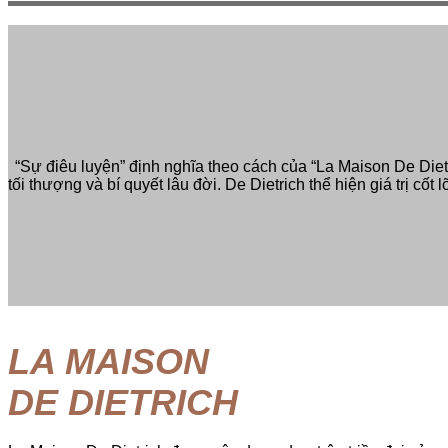
“Sự điêu luyện” định nghĩa theo cách của “La Maison De Diet
tối thượng và bí quyết lâu đời. De Dietrich thể hiện giá trị c
LA MAISON
DE DIETRICH