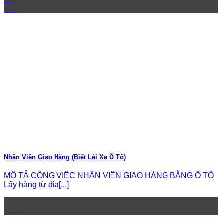
Th7
Nhân Viên Giao Hàng (Biết Lái Xe Ô Tô)
MÔ TẢ CÔNG VIỆC NHÂN VIÊN GIAO HÀNG BẰNG Ô TÔ
Lấy hàng từ địa[...]
27
Th10