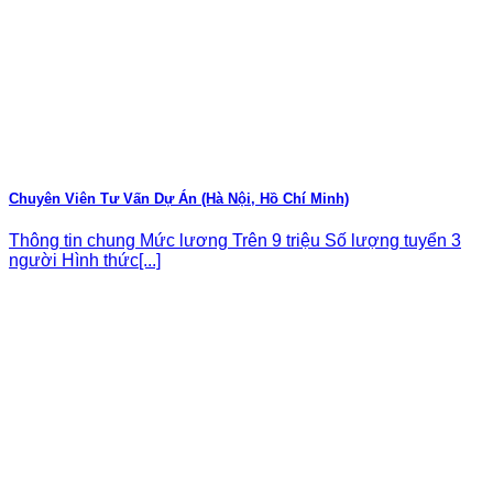
Chuyên Viên Tư Vấn Dự Án (Hà Nội, Hồ Chí Minh)
Thông tin chung Mức lương Trên 9 triệu Số lượng tuyển 3
người Hình thức[...]