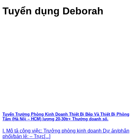
Tuyển dụng Deborah
Tuyển Trưởng Phòng Kinh Doanh Thiết Bị Bếp Và Thiết Bị Phòng
Tắm (Hà Nội – HCM) lương 20-30tr+ Thưởng doanh số.
I. Mô tả công việc: Trưởng phòng kinh doanh Dự án/phân
phối/bán lẻ: – Trực[...]