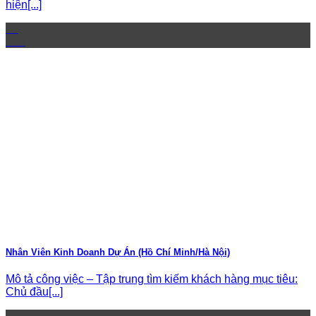
hiện[...]
06
Th8
Nhân Viên Kinh Doanh Dự Án (Hồ Chí Minh/Hà Nội)
Mô tả công việc – Tập trung tìm kiếm khách hàng mục tiêu:
Chủ đầu[...]
28