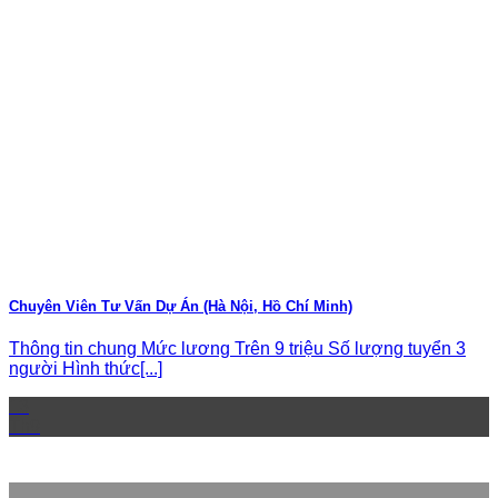
Chuyên Viên Tư Vấn Dự Án (Hà Nội, Hồ Chí Minh)
Thông tin chung Mức lương Trên 9 triệu Số lượng tuyển 3
người Hình thức[...]
13
Th9