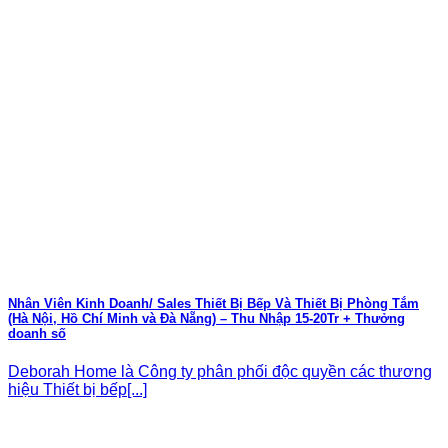
Nhân Viên Kinh Doanh/ Sales Thiết Bị Bếp Và Thiết Bị Phòng Tắm
(Hà Nội, Hồ Chí Minh và Đà Nẵng) – Thu Nhập 15-20Tr + Thưởng
doanh số
Deborah Home là Công ty phân phối độc quyền các thương
hiệu Thiết bị bếp[...]