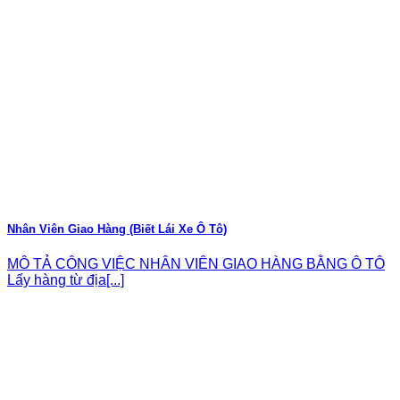
Nhân Viên Giao Hàng (Biết Lái Xe Ô Tô)
MÔ TẢ CÔNG VIỆC NHÂN VIÊN GIAO HÀNG BẰNG Ô TÔ
Lấy hàng từ địa[...]