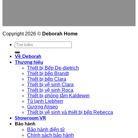
Copyright 2026 ©
Deborah Home
Tìm
kiếm:
Về Deborah
Thương hiệu
Thiết bị Bếp De-dietrich
Thiết bị bếp Brandt
Thiết bị bếp Clara
Thiết bị vệ sinh Clara
Thiết bị vệ sinh Roca
Thiết bị phòng tắm Kaldewei
Tủ lạnh Liebherr
Gương Aliseo
Thiết bị vệ sinh và thiết bị bếp Rebecca
Showroom VR
Bảo hành
Bảo hành điện tử
Chính sách bảo hành