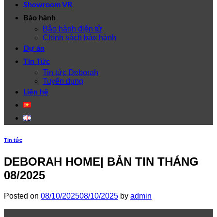
Showroom VR
Bảo hành
Bảo hành điện tử
Chính sách bảo hành
Dự án
Tin Tức
Tin tức Deborah
Tuyển dụng
Liên hệ
Tin tức
DEBORAH HOME| BẢN TIN THÁNG
08/2025
Posted on
08/10/2025
08/10/2025
by
admin
08