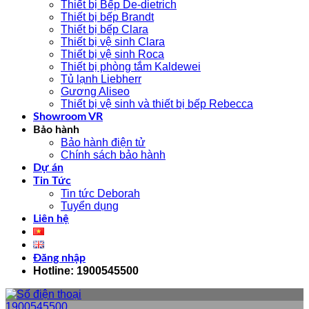
Thiết bị Bếp De-dietrich
Thiết bị bếp Brandt
Thiết bị bếp Clara
Thiết bị vệ sinh Clara
Thiết bị vệ sinh Roca
Thiết bị phòng tắm Kaldewei
Tủ lạnh Liebherr
Gương Aliseo
Thiết bị vệ sinh và thiết bị bếp Rebecca
Showroom VR
Bảo hành
Bảo hành điện tử
Chính sách bảo hành
Dự án
Tin Tức
Tin tức Deborah
Tuyển dụng
Liên hệ
Đăng nhập
Hotline: 1900545500
1900545500