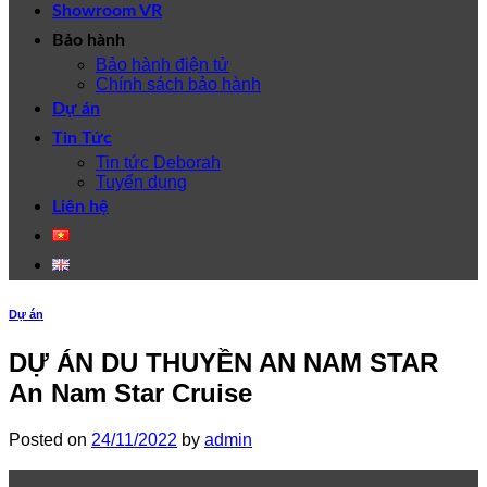
Showroom VR
Bảo hành
Bảo hành điện tử
Chính sách bảo hành
Dự án
Tin Tức
Tin tức Deborah
Tuyển dụng
Liên hệ
Dự án
DỰ ÁN DU THUYỀN AN NAM STAR
An Nam Star Cruise
Posted on
24/11/2022
by
admin
24