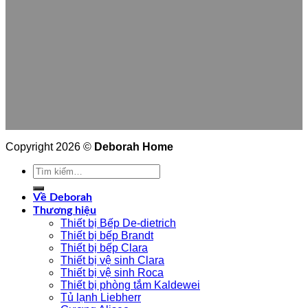
Copyright 2026 ©
Deborah Home
Tìm
kiếm:
Về Deborah
Thương hiệu
Thiết bị Bếp De-dietrich
Thiết bị bếp Brandt
Thiết bị bếp Clara
Thiết bị vệ sinh Clara
Thiết bị vệ sinh Roca
Thiết bị phòng tắm Kaldewei
Tủ lạnh Liebherr