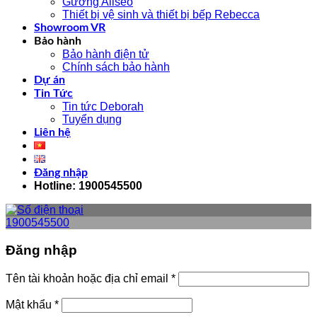
Gương Aliseo
Thiết bị vệ sinh và thiết bị bếp Rebecca
Showroom VR
Bảo hành
Bảo hành điện tử
Chính sách bảo hành
Dự án
Tin Tức
Tin tức Deborah
Tuyển dụng
Liên hệ
Đăng nhập
Hotline: 1900545500
1900545500
Đăng nhập
Tên tài khoản hoặc địa chỉ email
*
Mật khẩu
*