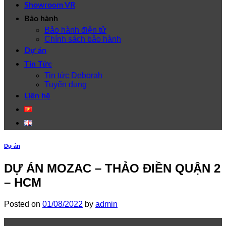
Showroom VR
Bảo hành
Bảo hành điện tử
Chính sách bảo hành
Dự án
Tin Tức
Tin tức Deborah
Tuyển dụng
Liên hệ
Dự án
DỰ ÁN MOZAC – THẢO ĐIỀN QUẬN 2
– HCM
Posted on
01/08/2022
by
admin
01