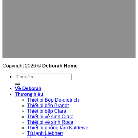
Copyright 2026 ©
Deborah Home
Tìm
kiếm:
Về Deborah
Thương hiệu
Thiết bị Bếp De-dietrich
Thiết bị bếp Brandt
Thiết bị bếp Clara
Thiết bị vệ sinh Clara
Thiết bị vệ sinh Roca
Thiết bị phòng tắm Kaldewei
Tủ lạnh Liebherr