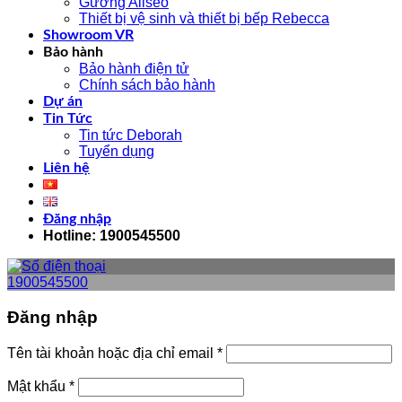
Gương Aliseo
Thiết bị vệ sinh và thiết bị bếp Rebecca
Showroom VR
Bảo hành
Bảo hành điện tử
Chính sách bảo hành
Dự án
Tin Tức
Tin tức Deborah
Tuyển dụng
Liên hệ
Đăng nhập
Hotline: 1900545500
1900545500
Đăng nhập
Tên tài khoản hoặc địa chỉ email
*
Mật khẩu
*