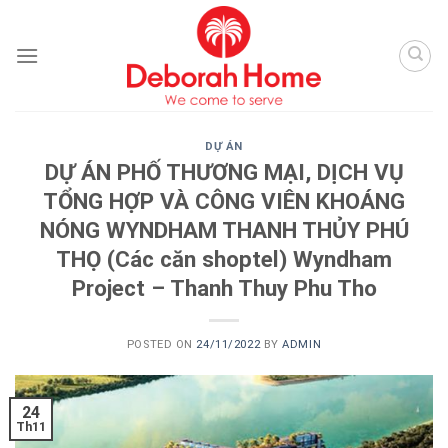
Skip
to
content
DỰ ÁN
DỰ ÁN PHỐ THƯƠNG MẠI, DỊCH VỤ
TỔNG HỢP VÀ CÔNG VIÊN KHOÁNG
NÓNG WYNDHAM THANH THỦY PHÚ
THỌ (Các căn shoptel) Wyndham
Project – Thanh Thuy Phu Tho
POSTED ON
24/11/2022
BY
ADMIN
24
Th11