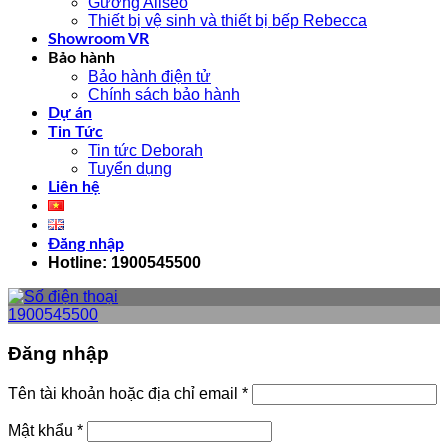
Gương Aliseo
Thiết bị vệ sinh và thiết bị bếp Rebecca
Showroom VR
Bảo hành
Bảo hành điện tử
Chính sách bảo hành
Dự án
Tin Tức
Tin tức Deborah
Tuyển dụng
Liên hệ
Đăng nhập
Hotline: 1900545500
1900545500
Đăng nhập
Tên tài khoản hoặc địa chỉ email
*
Mật khẩu
*