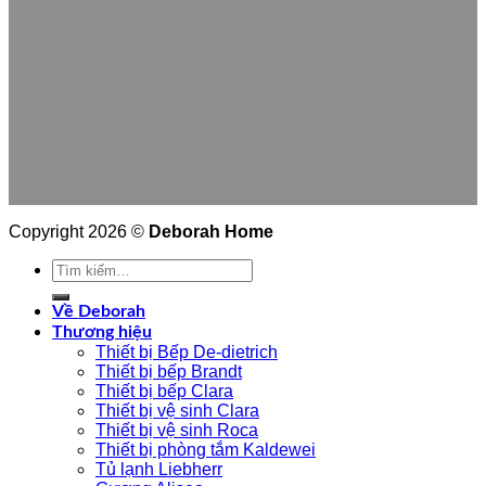
Copyright 2026 ©
Deborah Home
Tìm
kiếm:
Về Deborah
Thương hiệu
Thiết bị Bếp De-dietrich
Thiết bị bếp Brandt
Thiết bị bếp Clara
Thiết bị vệ sinh Clara
Thiết bị vệ sinh Roca
Thiết bị phòng tắm Kaldewei
Tủ lạnh Liebherr