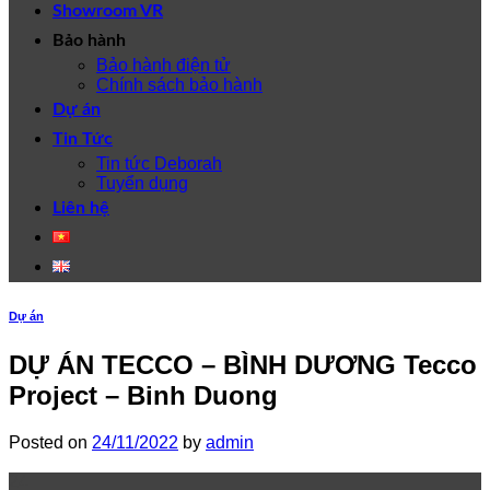
Showroom VR
Bảo hành
Bảo hành điện tử
Chính sách bảo hành
Dự án
Tin Tức
Tin tức Deborah
Tuyển dụng
Liên hệ
Dự án
DỰ ÁN TECCO – BÌNH DƯƠNG Tecco
Project – Binh Duong
Posted on
24/11/2022
by
admin
24