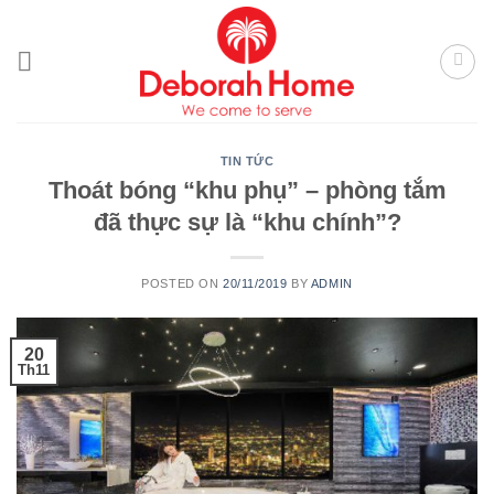
Skip
to
content
TIN TỨC
Thoát bóng “khu phụ” – phòng tắm
đã thực sự là “khu chính”?
POSTED ON
20/11/2019
BY
ADMIN
20
Th11