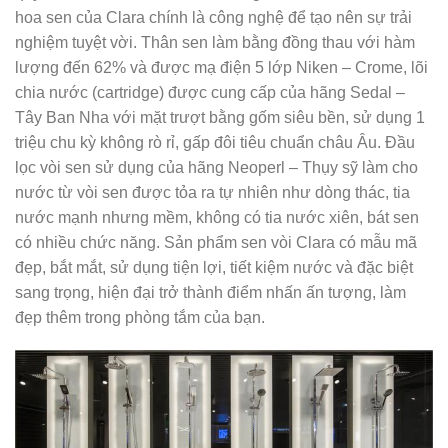
hoa sen của Clara chính là công nghệ để tạo nên sự trải
nghiệm tuyệt vời. Thân sen làm bằng đồng thau với hàm
lượng đến 62% và được mạ điện 5 lớp Niken – Crome, lõi
chia nước (cartridge) được cung cấp của hãng Sedal –
Tây Ban Nha với mặt trượt bằng gốm siêu bền, sử dụng 1
triệu chu kỳ không rò rỉ, gấp đôi tiêu chuẩn châu Âu. Đầu
lọc vòi sen sử dụng của hãng Neoperl – Thụy sỹ làm cho
nước từ vòi sen được tỏa ra tự nhiên như dòng thác, tia
nước mạnh nhưng mềm, không có tia nước xiên, bát sen
có nhiều chức năng. Sản phẩm sen vòi Clara có mẫu mã
đẹp, bắt mắt, sử dụng tiện lợi, tiết kiệm nước và đặc biệt
sang trọng, hiện đại trở thành điểm nhấn ấn tượng, làm
đẹp thêm trong phòng tắm của bạn.